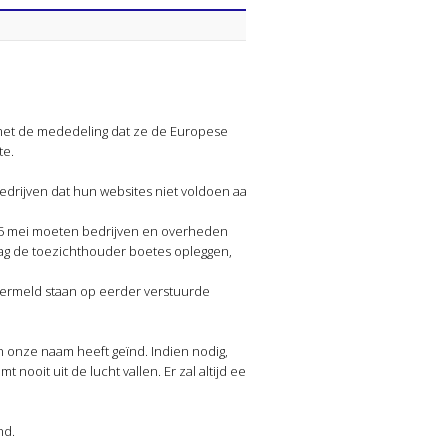
 met de mededeling dat ze de Europese
te.
edrijven dat hun websites niet voldoen aan
 25 mei moeten bedrijven en overheden
ag de toezichthouder boetes opleggen,
vermeld staan op eerder verstuurde
 onze naam heeft geïnd. Indien nodig,
nooit uit de lucht vallen. Er zal altijd een
nd.