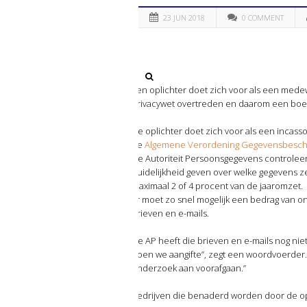
23 JUN 2018
0 COMMENT
Een oplichter doet zich voor als een mede
privacywet overtreden en daarom een boe
De oplichter doet zich voor als een incas
de
Algemene Verordening Gegevensbesc
De Autoriteit Persoonsgegevens controlee
duidelijkheid geven over welke gegevens 
maximaal 2 of 4 procent van de jaaromzet.
Er moet zo snel mogelijk een bedrag van 
brieven en e-mails.
De AP heeft die brieven en e-mails nog ni
doen we aangifte”, zegt een woordvoerder. “H
onderzoek aan voorafgaan.”
Bedrijven die benaderd worden door de opl