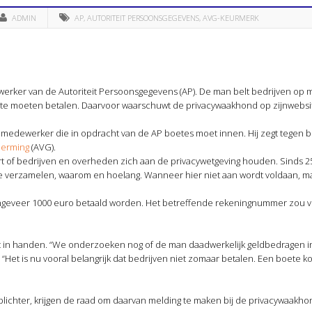
ADMIN
AP
,
AUTORITEIT PERSOONSGEGEVENS
,
AVG-KEURMERK
werker van de Autoriteit Persoonsgegevens (AP). De man belt bedrijven op
te moeten betalen. Daarvoor waarschuwt de privacywaakhond op zijnwebsi
somedewerker die in opdracht van de AP boetes moet innen. Hij zegt tegen b
herming
(AVG).
rt of bedrijven en overheden zich aan de privacywetgeving houden. Sinds
ze verzamelen, waarom en hoelang. Wanneer hier niet aan wordt voldaan, m
ongeveer 1000 euro betaald worden. Het betreffende rekeningnummer zou 
et in handen. “We onderzoeken nog of de man daadwerkelijk geldbedragen in
et is nu vooral belangrijk dat bedrijven niet zomaar betalen. Een boete komt 
ichter, krijgen de raad om daarvan melding te maken bij de privacywaakho