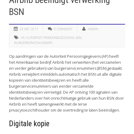
BSN
23 DEC 2017
0 COMMENT
ADMIN
AP
,
AUTORITEIT PERSOONSGEGEVENS
,
BSN
,
BURGERSERVICENUMMER
Op aandringen van de Autoriteit Persoonsgegevens (AP) heeft
het Amerikaanse bedrijf Airbnb het verwerken (het verzamelen
en verder gebruiken) van burgerservicenummers (BSN) gestaakt.
Airbnb verwijdert inmiddels automatisch het BSN uit alle digitale
kopieën van identiteitsbewijzen en heeft alle
burgerservicenummers van eerder verzamelde
identiteitsbewijzen vernietigd. De AP ontving 100 signalen van
Nederlanders over het onrechtmatige gebruik van hun BSN door
Airbnb en heeft samengewerkt met de Ierse
privacytoezichthouder om de overtreding te laten beëindigen.
Digitale kopie