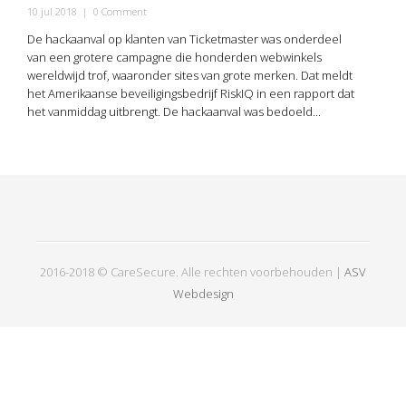
10 jul 2018
|
0 Comment
De hackaanval op klanten van Ticketmaster was onderdeel
van een grotere campagne die honderden webwinkels
wereldwijd trof, waaronder sites van grote merken. Dat meldt
het Amerikaanse beveiligingsbedrijf RiskIQ in een rapport dat
het vanmiddag uitbrengt. De hackaanval was bedoeld...
2016-2018 © CareSecure. Alle rechten voorbehouden |
ASV
Webdesign