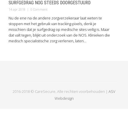
SURFGEDRAG NOG STEEDS DOORGESTUURD
14 apr 2018
|
0 Comment
Nu de ene na de andere zorgverzekeraar laat weten te
stoppen met het gebruik van tracking-pixels, denk je
misschien dat je surfgedrag op medische sites veilig is. Maar
dat valt tegen, blijkt uit onderzoek van de NOS. Klinieken die
medisch specialistische zorg verlenen, laten...
2016-2018 © CareSecure. Alle rechten voorbehouden |
ASV
Webdesign