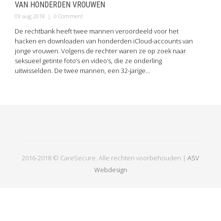
VAN HONDERDEN VROUWEN
09 aug 2018
|
0 Comment
De rechtbank heeft twee mannen veroordeeld voor het
hacken en downloaden van honderden iCloud-accounts van
jonge vrouwen. Volgens de rechter waren ze op zoek naar
seksueel getinte foto’s en video’s, die ze onderling
uitwisselden. De twee mannen, een 32-jarige...
2016-2018 © CareSecure. Alle rechten voorbehouden |
ASV
Webdesign